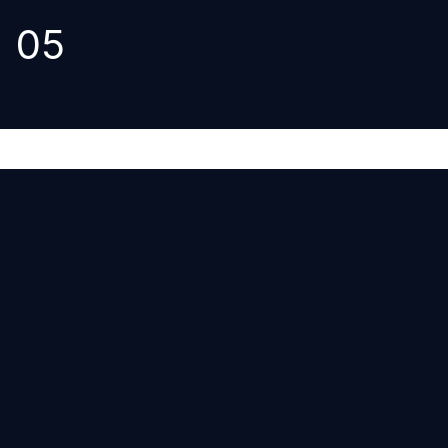
05
mymuesli
Wie der mymuesli-Konfigurator durch Generative