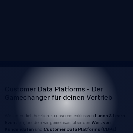
Meetup
12.05.2025
Bessere Daten, mehr Kunden, höhere
Umsätze
Customer Data Platforms - Der
Gamechanger für deinen Vertrieb
Wir laden dich herzlich zu unserem exklusiven
Lunch & Learn
Event
ein, bei dem wir gemeinsam über den
Wert von
Kundendaten
und
Customer Data Platforms (CDPs)