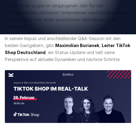
TikTok Shop sorgte im vergangenen Jahr für viel
Aufmerksamkeit und bietet Unternehmen neue Möglichkeiten,
ihre Produkte über einen zusätzlichen Vertriebskanal zu
verkaufen.
In seinem Impuls und anschließender Q&A-Session mit den
beiden Gastgebern, gibt
Maximilian Burianek
,
Leiter
TikTok
Shop Deutschland
, ein Status-Update und teilt seine
Perspektive auf aktuelle Dynamiken und nächste Schritte.