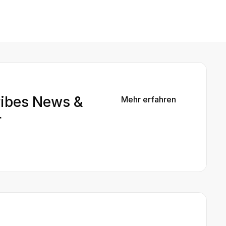
ribes News &
Mehr erfahren

r