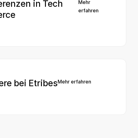
erenzen in Tech
Mehr
erfahren
rce

ere bei Etribes
Mehr erfahren
