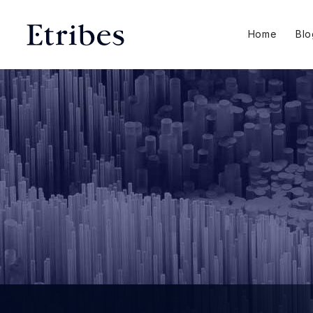
Home
Blo
Jetzt Studie herunterladen und einen Etribes Work
gewinnen