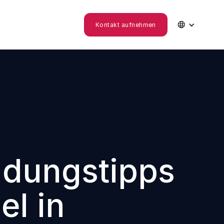

Kontakt aufnehmen
ndungstipps
l in