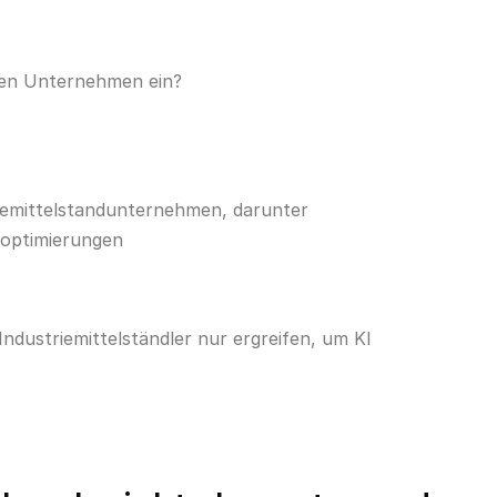
hren Unternehmen ein?
riemittelstandunternehmen, darunter
noptimierungen
dustriemittelständler nur ergreifen, um KI